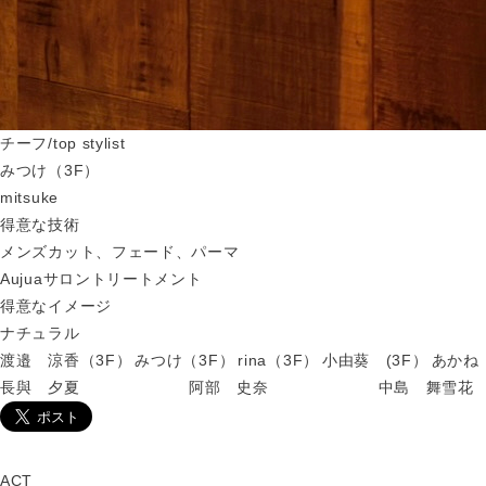
チーフ/top stylist
みつけ（3F）
mitsuke
得意な技術
メンズカット、フェード、パーマ
Aujuaサロントリートメント
得意なイメージ
ナチュラル
渡邉 涼香（3F）
みつけ（3F）
rina（3F）
小由葵 (3F）
あかね 
長與 夕夏
阿部 史奈
中島 舞雪花
ACT