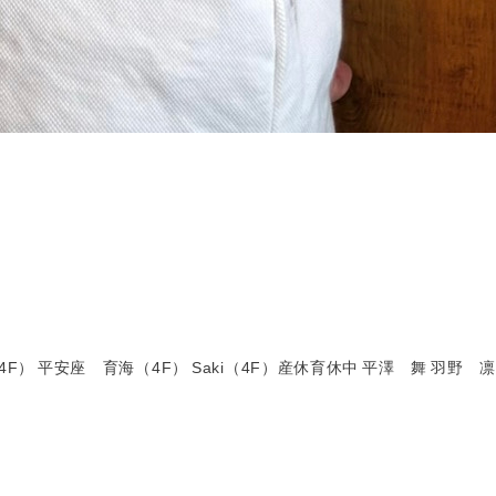
4F）
平安座 育海（4F）
Saki（4F）産休育休中
平澤 舞
羽野 凛