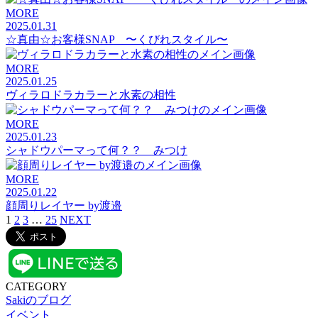
MORE
2025.01.31
☆真由☆お客様SNAP 〜くびれスタイル〜
MORE
2025.01.25
ヴィラロドラカラーと水素の相性
MORE
2025.01.23
シャドウパーマって何？？ みつけ
MORE
2025.01.22
顔周りレイヤー by渡邉
1
2
3
…
25
NEXT
CATEGORY
Sakiのブログ
イベント