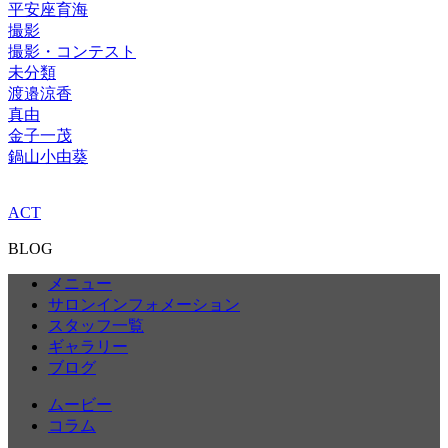
平安座育海
撮影
撮影・コンテスト
未分類
渡邉涼香
真由
金子一茂
鍋山小由葵
ACT
BLOG
メニュー
サロンインフォメーション
スタッフ一覧
ギャラリー
ブログ
ムービー
コラム