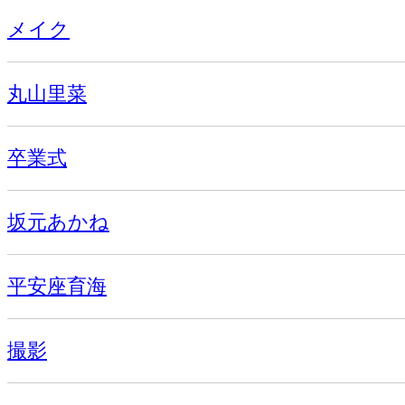
メイク
丸山里菜
卒業式
坂元あかね
平安座育海
撮影