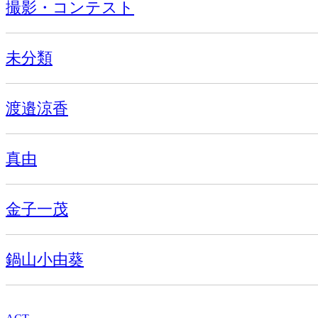
撮影・コンテスト
未分類
渡邉涼香
真由
金子一茂
鍋山小由葵