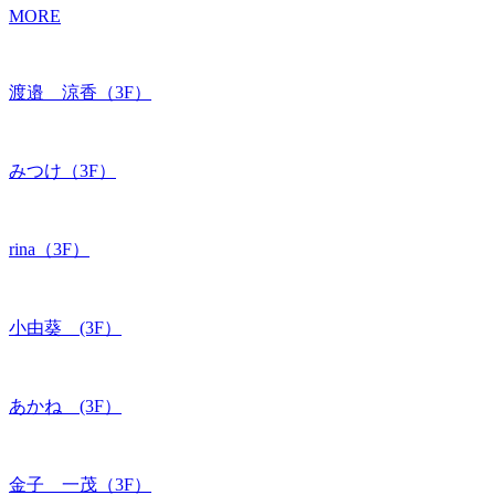
MORE
渡邉 涼香（3F）
みつけ（3F）
rina（3F）
小由葵 (3F）
あかね (3F）
金子 一茂（3F）