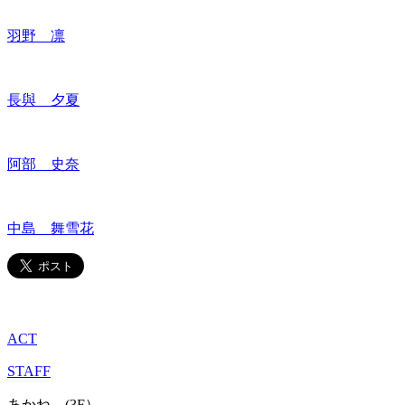
羽野 凛
長與 夕夏
阿部 史奈
中島 舞雪花
ACT
STAFF
あかね (3F）