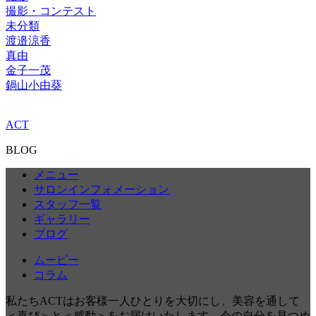
撮影・コンテスト
未分類
渡邉涼香
真由
金子一茂
鍋山小由葵
ACT
BLOG
メニュー
サロンインフォメーション
スタッフ一覧
ギャラリー
ブログ
ムービー
コラム
私たちACTはお客様一人ひとりを大切にし、美容を通して
＜喜び＞と＜感動＞をお届けいたします。今の自分を見つめ