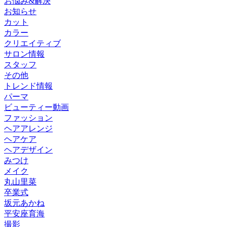
お悩み&解決
お知らせ
カット
カラー
クリエイティブ
サロン情報
スタッフ
その他
トレンド情報
パーマ
ビューティー動画
ファッション
ヘアアレンジ
ヘアケア
ヘアデザイン
みつけ
メイク
丸山里菜
卒業式
坂元あかね
平安座育海
撮影