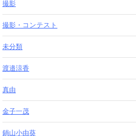
撮影
撮影・コンテスト
未分類
渡邉涼香
真由
金子一茂
鍋山小由葵