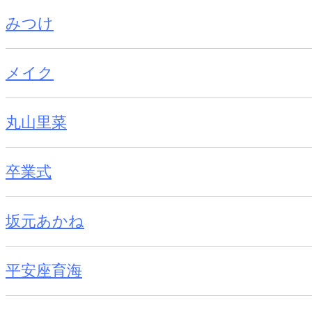
みつけ
メイク
丸山里菜
卒業式
坂元あかね
平安座育海