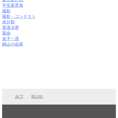
平安座育海
撮影
撮影・コンテスト
未分類
渡邉涼香
真由
金子一茂
鍋山小由葵
ACT
BLOG
Marico日記〜ACTスタッフファッションスナップ〜