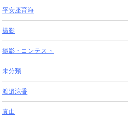
平安座育海
撮影
撮影・コンテスト
未分類
渡邉涼香
真由