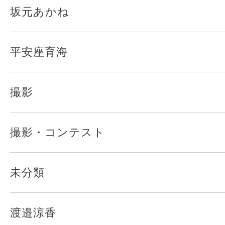
坂元あかね
平安座育海
撮影
撮影・コンテスト
未分類
渡邉涼香