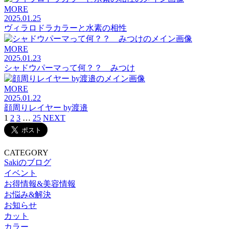
MORE
2025.01.25
ヴィラロドラカラーと水素の相性
MORE
2025.01.23
シャドウパーマって何？？ みつけ
MORE
2025.01.22
顔周りレイヤー by渡邉
1
2
3
…
25
NEXT
CATEGORY
Sakiのブログ
イベント
お得情報&美容情報
お悩み&解決
お知らせ
カット
カラー