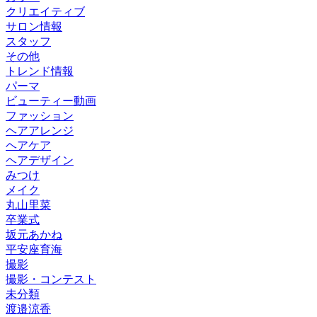
クリエイティブ
サロン情報
スタッフ
その他
トレンド情報
パーマ
ビューティー動画
ファッション
ヘアアレンジ
ヘアケア
ヘアデザイン
みつけ
メイク
丸山里菜
卒業式
坂元あかね
平安座育海
撮影
撮影・コンテスト
未分類
渡邉涼香