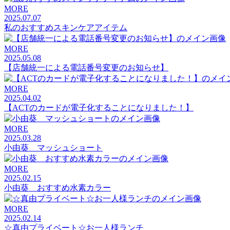
MORE
2025.07.07
私のおすすめスキンケアアイテム
MORE
2025.05.08
【店舗統一による電話番号変更のお知らせ】
MORE
2025.04.02
【ACTのカードが電子化することになりました！】
MORE
2025.03.28
小由葵 マッシュショート
MORE
2025.02.15
小由葵 おすすめ水素カラー
MORE
2025.02.14
☆真由プライベート☆お一人様ランチ