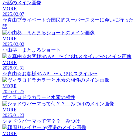
MORE
2025.02.07
☆真由プライベート☆国民的スーパースターに会いに行った
話
MORE
2025.02.02
小由葵 まとまるショート
MORE
2025.01.31
☆真由☆お客様SNAP 〜くびれスタイル〜
MORE
2025.01.25
ヴィラロドラカラーと水素の相性
MORE
2025.01.23
シャドウパーマって何？？ みつけ
MORE