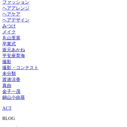
ファッション
ヘアアレンジ
ヘアケア
ヘアデザイン
みつけ
メイク
丸山里菜
卒業式
坂元あかね
平安座育海
撮影
撮影・コンテスト
未分類
渡邉涼香
真由
金子一茂
鍋山小由葵
ACT
BLOG