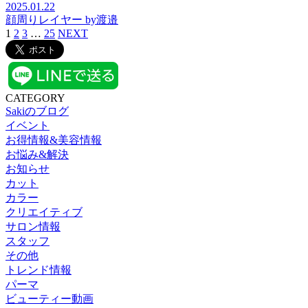
2025.01.22
顔周りレイヤー by渡邉
1
2
3
…
25
NEXT
CATEGORY
Sakiのブログ
イベント
お得情報&美容情報
お悩み&解決
お知らせ
カット
カラー
クリエイティブ
サロン情報
スタッフ
その他
トレンド情報
パーマ
ビューティー動画