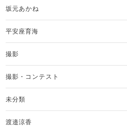
坂元あかね
平安座育海
撮影
撮影・コンテスト
未分類
渡邉涼香