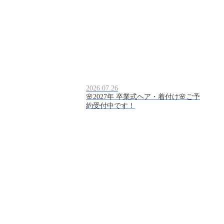
2026.07.26
🌸2027年 卒業式ヘア・着付け🌸ご予
約受付中です！