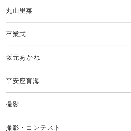
丸山里菜
卒業式
坂元あかね
平安座育海
撮影
撮影・コンテスト