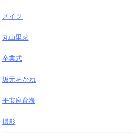
メイク
丸山里菜
卒業式
坂元あかね
平安座育海
撮影