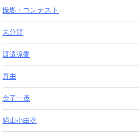
撮影・コンテスト
未分類
渡邉涼香
真由
金子一茂
鍋山小由葵