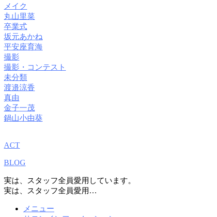
メイク
丸山里菜
卒業式
坂元あかね
平安座育海
撮影
撮影・コンテスト
未分類
渡邉涼香
真由
金子一茂
鍋山小由葵
ACT
BLOG
実は、スタッフ全員愛用しています。
実は、スタッフ全員愛用…
メニュー