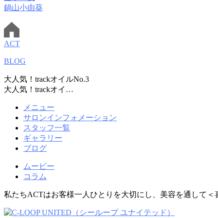
鍋山小由葵
ACT
BLOG
大人気！trackオイルNo.3
大人気！trackオイ…
メニュー
サロンインフォメーション
スタッフ一覧
ギャラリー
ブログ
ムービー
コラム
私たちACTはお客様一人ひとりを大切にし、美容を通して