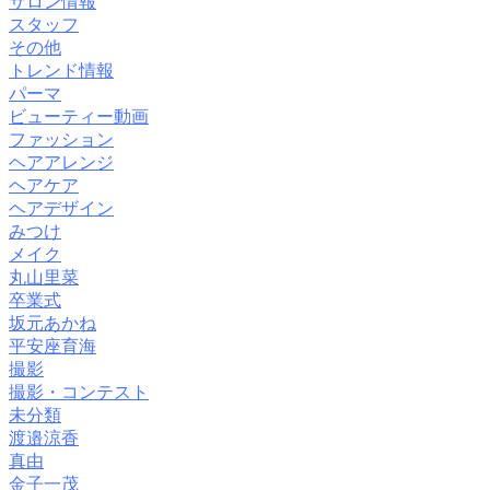
サロン情報
スタッフ
その他
トレンド情報
パーマ
ビューティー動画
ファッション
ヘアアレンジ
ヘアケア
ヘアデザイン
みつけ
メイク
丸山里菜
卒業式
坂元あかね
平安座育海
撮影
撮影・コンテスト
未分類
渡邉涼香
真由
金子一茂