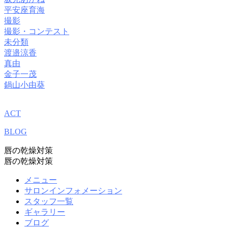
平安座育海
撮影
撮影・コンテスト
未分類
渡邉涼香
真由
金子一茂
鍋山小由葵
ACT
BLOG
唇の乾燥対策
唇の乾燥対策
メニュー
サロンインフォメーション
スタッフ一覧
ギャラリー
ブログ