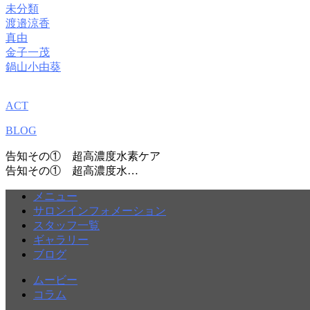
未分類
渡邉涼香
真由
金子一茂
鍋山小由葵
ACT
BLOG
告知その① 超高濃度水素ケア
告知その① 超高濃度水…
メニュー
サロンインフォメーション
スタッフ一覧
ギャラリー
ブログ
ムービー
コラム