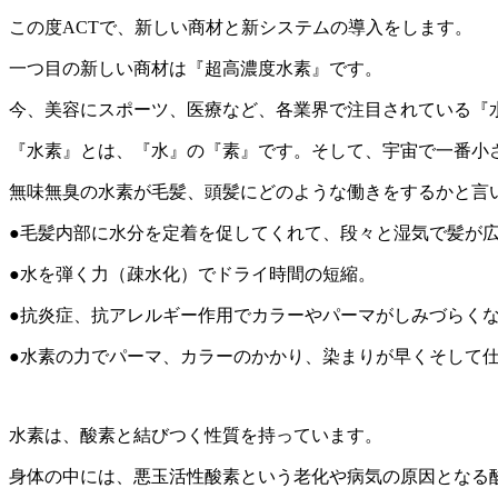
この度ACTで、新しい商材と新システムの導入をします。
一つ目の新しい商材は『超高濃度水素』です。
今、美容にスポーツ、医療など、各業界で注目されている『水
『水素』とは、『水』の『素』です。そして、宇宙で一番小
無味無臭の水素が毛髪、頭髪にどのような働きをするかと言
●毛髪内部に水分を定着を促してくれて、段々と湿気で髪が
●水を弾く力（疎水化）でドライ時間の短縮。
●抗炎症、抗アレルギー作用でカラーやパーマがしみづらく
●水素の力でパーマ、カラーのかかり、染まりが早くそして
水素は、酸素と結びつく性質を持っています。
身体の中には、悪玉活性酸素という老化や病気の原因となる