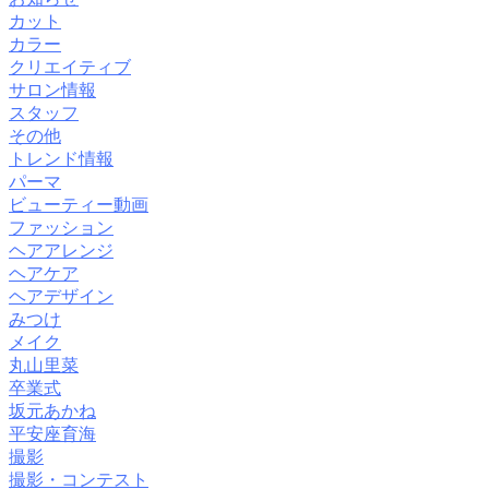
カット
カラー
クリエイティブ
サロン情報
スタッフ
その他
トレンド情報
パーマ
ビューティー動画
ファッション
ヘアアレンジ
ヘアケア
ヘアデザイン
みつけ
メイク
丸山里菜
卒業式
坂元あかね
平安座育海
撮影
撮影・コンテスト