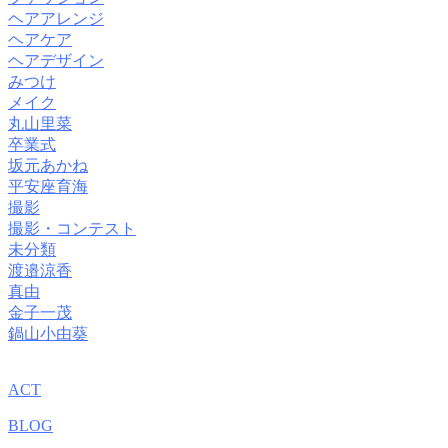
ヘアアレンジ
ヘアケア
ヘアデザイン
みつけ
メイク
丸山里菜
卒業式
坂元あかね
平安座育海
撮影
撮影・コンテスト
未分類
渡邉涼香
真由
金子一茂
鍋山小由葵
ACT
BLOG