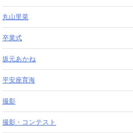
丸山里菜
卒業式
坂元あかね
平安座育海
撮影
撮影・コンテスト