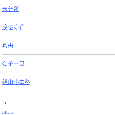
未分類
渡邉涼香
真由
金子一茂
鍋山小由葵
ACT
BLOG