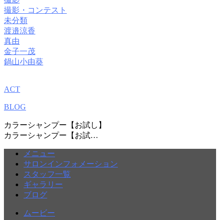
撮影・コンテスト
未分類
渡邉涼香
真由
金子一茂
鍋山小由葵
ACT
BLOG
カラーシャンプー【お試し】
カラーシャンプー【お試…
メニュー
サロンインフォメーション
スタッフ一覧
ギャラリー
ブログ
ムービー