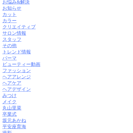
お悩み&解決
お知らせ
カット
カラー
クリエイティブ
サロン情報
スタッフ
その他
トレンド情報
パーマ
ビューティー動画
ファッション
ヘアアレンジ
ヘアケア
ヘアデザイン
みつけ
メイク
丸山里菜
卒業式
坂元あかね
平安座育海
撮影