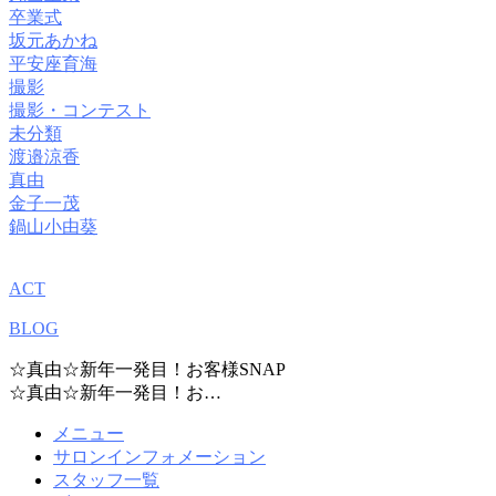
卒業式
坂元あかね
平安座育海
撮影
撮影・コンテスト
未分類
渡邉涼香
真由
金子一茂
鍋山小由葵
ACT
BLOG
☆真由☆新年一発目！お客様SNAP
☆真由☆新年一発目！お…
メニュー
サロンインフォメーション
スタッフ一覧